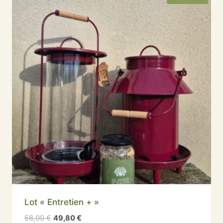
Lot « Entretien + »
Le
Le
58,00
€
49,80
€