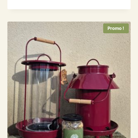
prix
prix
initial
actuel
était :
est :
58,00 €.
49,80 €.
Promo !